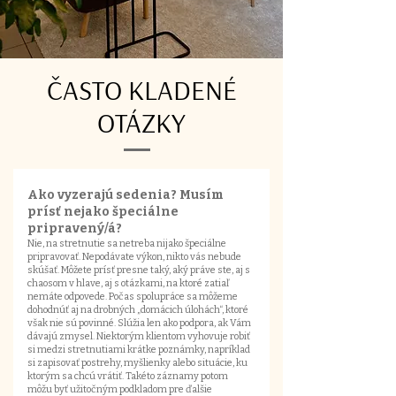
ČASTO KLADENÉ
OTÁZKY
Ako vyzerajú sedenia? Musím
prísť nejako špeciálne
pripravený/á?
Nie, na stretnutie sa netreba nijako špeciálne
pripravovať. Nepodávate výkon, nikto vás nebude
skúšať. Môžete prísť presne taký, aký práve ste, aj s
chaosom v hlave, aj s otázkami, na ktoré zatiaľ
nemáte odpovede. Počas spolupráce sa môžeme
dohodnúť aj na drobných „domácich úlohách“, ktoré
však nie sú povinné. Slúžia len ako podpora, ak Vám
dávajú zmysel. Niektorým klientom vyhovuje robiť
si medzi stretnutiami krátke poznámky, napríklad
si zapisovať postrehy, myšlienky alebo situácie, ku
ktorým sa chcú vrátiť. Takéto záznamy potom
môžu byť užitočným podkladom pre ďalšie