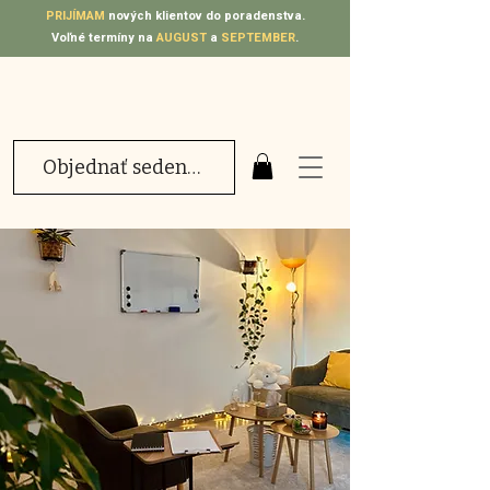
PRIJÍMAM
nových klientov do poradenstva.
Voľné termíny na
AUGUST
a
SEPTEMBER
.
Objednať sedenie