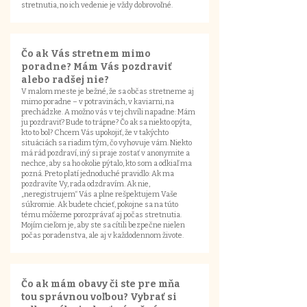
stretnutia, no ich vedenie je vždy dobrovoľné.
Čo ak Vás stretnem mimo
poradne? Mám Vás pozdraviť
alebo radšej nie?
V malom meste je bežné, že sa občas stretneme aj
mimo poradne – v potravinách, v kaviarni, na
prechádzke. A možno vás v tej chvíli napadne: Mám
ju pozdraviť? Bude to trápne? Čo ak sa niekto opýta,
kto to bol? Chcem Vás upokojiť, že v takýchto
situáciách sa riadim tým, čo vyhovuje vám. Niekto
má rád pozdraví, iný si praje zostať v anonymite a
nechce, aby sa ho okolie pýtalo, kto som a odkiaľ ma
pozná. Preto platí jednoduché pravidlo: Ak ma
pozdravíte Vy, rada odzdravím. Ak nie,
„neregistrujem“ Vás a plne rešpektujem Vaše
súkromie. Ak budete chcieť, pokojne sa na túto
tému môžeme porozprávať aj počas stretnutia.
Mojím cieľom je, aby ste sa cítili bezpečne nielen
počas poradenstva, ale aj v každodennom živote.
Čo ak mám obavy či ste pre mňa
tou správnou voľbou? Vybrať si