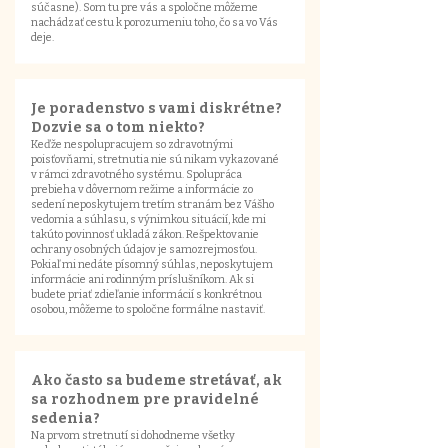
súčasne). Som tu pre vás a spoločne môžeme
nachádzať cestu k porozumeniu toho, čo sa vo Vás
deje.
Je poradenstvo s vami diskrétne?
Dozvie sa o tom niekto?​
Keďže nespolupracujem so zdravotnými
poisťovňami, stretnutia nie sú nikam vykazované
v rámci zdravotného systému. Spolupráca
prebieha v dôvernom režime a informácie zo
sedení neposkytujem tretím stranám bez Vášho
vedomia a súhlasu, s výnimkou situácií, kde mi
takúto povinnosť ukladá zákon. Rešpektovanie
ochrany osobných údajov je samozrejmosťou.
Pokiaľ mi nedáte písomný súhlas, neposkytujem
informácie ani rodinným príslušníkom. Ak si
budete priať zdieľanie informácií s konkrétnou
osobou, môžeme to spoločne formálne nastaviť.
Ako často sa budeme stretávať, ak
sa rozhodnem pre pravidelné
sedenia?
Na prvom stretnutí si dohodneme všetky