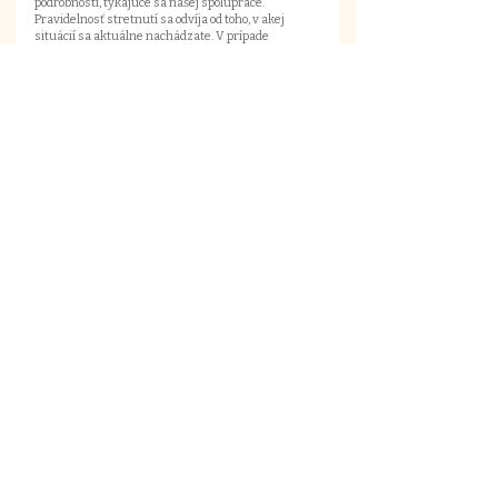
podrobnosti, týkajúce sa našej spolupráce.
Pravidelnosť stretnutí sa odvíja od toho, v akej
situácií sa aktuálne nachádzate. V prípade
intenzívnejšej podpory sa vieme stretávať raz
týždenne. Spravidla je však väčšina podporných
stretnutí nastavená na jedno stretnutie v
priebehu dvoch týždňov.
Pre koho poradenstvo nie je
vhodné?
Poradenstvo nie je vhodné v situáciách, ktoré si
vyžadujú zdravotnú alebo psychiatrickú
starostlivosť. Neposkytujem zdravotnú
starostlivosť a poradenstvo nenahrádza
psychiatrickú ani inú zdravotnú liečbu. Ak máte
diagnostikované závažné psychické ochorenie
alebo prežívate ťažkosti, ktoré si vyžadujú odbornú
zdravotnú pomoc, je potrebné obrátiť sa na
príslušného zdravotníckeho odborníka alebo
kontaktovať svojho lekára. Ak si nie ste istý/á, či je
poradenstvo pre Vašu situáciu vhodné, môžete ma
kontaktovať prostredníctvom emailu na
navigaciapsyche@gmail.com