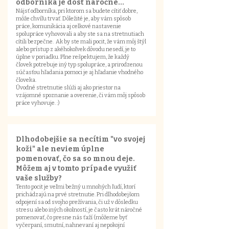
odborníka je dosť náročné...
Nájsť odborníka, pri ktorom sa budete cítiť dobre,
môže chvíľu trvať. Dôležité je, aby vám spôsob
práce, komunikácia aj celkové nastavenie
spolupráce vyhovovali a aby ste sa na stretnutiach
cítili bezpečne. Ak by ste mali pocit, že vám môj štýl
alebo prístup z akéhokoľvek dôvodu nesedí, je to
úplne v poriadku. Plne rešpektujem, že každý
človek potrebuje iný typ spolupráce, a prirodzenou
súčasťou hľadania pomoci je aj hľadanie vhodného
človeka.
Úvodné stretnutie slúži aj ako priestor na
vzájomné spoznanie a overenie, či vám môj spôsob
práce vyhovuje. :)
Dlhodobejšie sa necítim "vo svojej
koži" ale neviem úplne
pomenovať, čo sa so mnou deje.
Môžem aj v tomto prípade využiť
vaše služby?​
Tento pocit je veľmi bežný u mnohých ľudí, ktorí
prichádzajú na prvé stretnutie. Pri dlhodobejšom
odpojení sa od svojho prežívania, či už v dôsledku
stresu alebo iných okolností, je často krát náročné
pomenovať, čo presne nás ťaží (môžeme byť
vyčerpaní, smutní, nahnevaní aj nepokojní